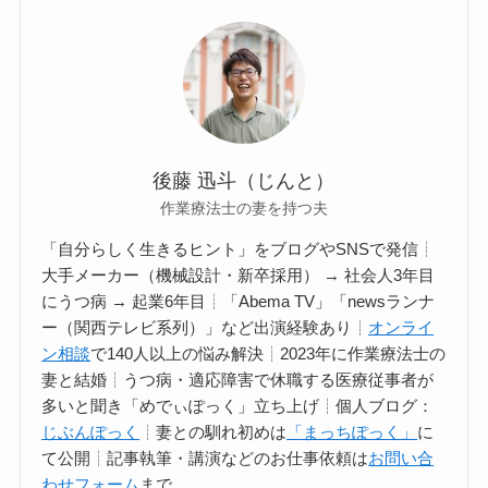
後藤 迅斗（じんと）
作業療法士の妻を持つ夫
「自分らしく生きるヒント」をブログやSNSで発信┊
大手メーカー（機械設計・新卒採用） → 社会人3年目
にうつ病 → 起業6年目┊︎「Abema TV」「newsランナ
ー（関西テレビ系列）」など出演経験あり┊
オンライ
ン相談
で140人以上の悩み解決┊︎2023年に作業療法士の
妻と結婚┊うつ病・適応障害で休職する医療従事者が
多いと聞き「めでぃぽっく」立ち上げ┊個人ブログ：
じぶんぽっく
┊妻との馴れ初めは
「まっちぽっく」
に
て公開┊記事執筆・講演などのお仕事依頼は
お問い合
わせフォーム
まで